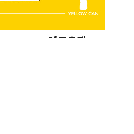
옐로우캔
청주 율량점 계약체결완료!
계약체결일 :
25.04.09
매장(예정)주소 :
충북 청주시 청원구 율봉로150, 1층