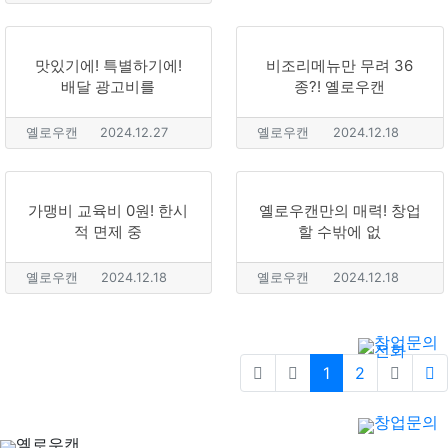
맛있기에! 특별하기에!
비조리메뉴만 무려 36
배달 광고비를
종?! 옐로우캔
옐로우캔
2024.12.27
옐로우캔
2024.12.18
가맹비 교육비 0원! 한시
옐로우캔만의 매력! 창업
적 면제 중
할 수밖에 없
옐로우캔
2024.12.18
옐로우캔
2024.12.18
1
2