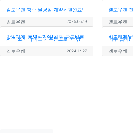
옐로우캔 청주 율량점 계약체결완료!
옐로우캔 전
옐로우캔
옐로우캔
2025.05.19
맛있기에! 특별하기에! 배달 광고비를
비조리메뉴만
계속 쓰지 않아도 재주문으로 쭉쭉!
너무 쉽다!
옐로우캔
옐로우캔
2024.12.27