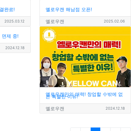
결완료!
옐로우캔 해남점 오픈!
옐로우캔
2025.03.12
2025.02.06
 면제 중!
2024.12.18
옐로우캔만의 매력! 창업할 수밖에 없
는 특별한 이유!
옐로우캔
2024.12.18