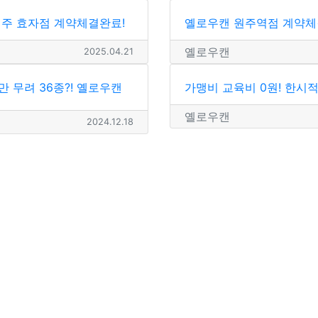
주 효자점 계약체결완료!
옐로우캔 원주역점 계약체
옐로우캔
2025.04.21
 무려 36종?! 옐로우캔
가맹비 교육비 0원! 한시적
옐로우캔
2024.12.18