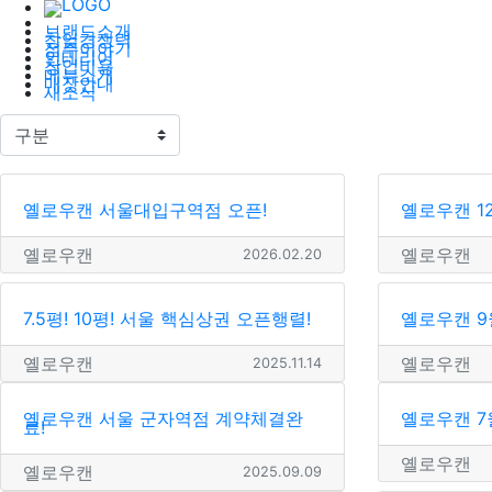
브랜드소개
창업경쟁력
점주이야기
인테리어
창업비용
메뉴소개
매장안내
새소식
옐로우캔 서울대입구역점 오픈!
옐로우캔 1
옐로우캔
옐로우캔
2026.02.20
7.5평! 10평! 서울 핵심상권 오픈행렬!
옐로우캔 9
옐로우캔
옐로우캔
2025.11.14
옐로우캔 서울 군자역점 계약체결완
옐로우캔 
료!
옐로우캔
옐로우캔
2025.09.09